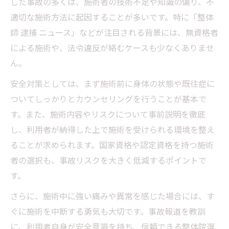
した事故の多くは、施術者の技術不足や知識の偏り、不
整体ニュースを活用した信頼できる院の探
適切な施術方法に起因することが多いです。特に「整体
し方
師 逮捕 ニュース」などが注目される背景には、無資格者
による施術や、法令違反が絡むケースも少なくありませ
整体師のニュース報道から見る選び方の基
ん。
準
整体院選びで重視すべき安全性と説明力
安全対策としては、まず施術前に身体の状態や既往症に
ついてしっかりとカウンセリングを行うことが基本で
整体院の口コミとニュース情報の活用法
す。また、施術内容やリスクについて事前説明を徹底
整体ニュースで話題の院選び注意点の解説
し、利用者が納得した上で施術を受けられる環境を整え
ることが求められます。国家資格や認定資格を持つ施術
者の選択も、事故リスクを大きく低減するポイントで
す。
さらに、施術中に強い痛みや異常を感じた場合には、す
ぐに施術を中断する勇気も大切です。事故報道を教訓
に、利用者自身が安全意識を持ち、信頼できる整体院選