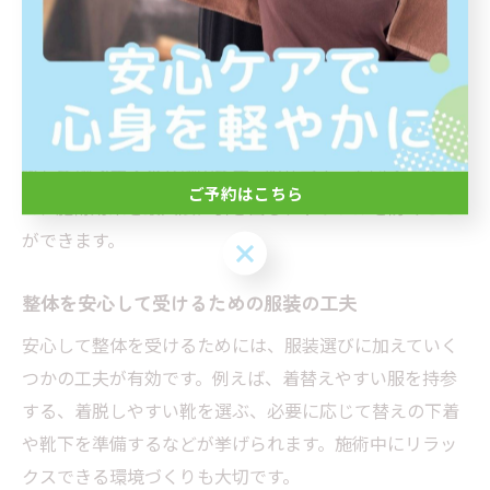
に、露出の多い服装や透けやすい素材は、施術中の不快
感やトラブルの原因になる可能性があります。清潔な服
装で来院することも、信頼できる院選びの一環です。
施術当日に何を着るか悩んだ場合は、事前に整体院へ連
絡して確認するのが確実です。服装マナーを守ること
ご予約はこちら
で、施術効果を最大限に引き出し、トラブルを防ぐこと
ができます。
ご予約はこちら
整体を安心して受けるための服装の工夫
安心して整体を受けるためには、服装選びに加えていく
つかの工夫が有効です。例えば、着替えやすい服を持参
する、着脱しやすい靴を選ぶ、必要に応じて替えの下着
や靴下を準備するなどが挙げられます。施術中にリラッ
クスできる環境づくりも大切です。