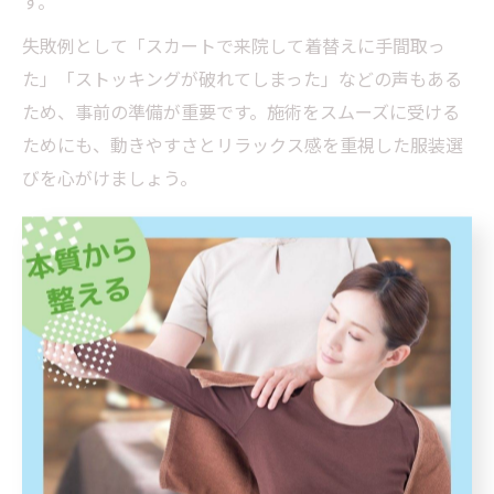
す。
失敗例として「スカートで来院して着替えに手間取っ
た」「ストッキングが破れてしまった」などの声もある
ため、事前の準備が重要です。施術をスムーズに受ける
ためにも、動きやすさとリラックス感を重視した服装選
びを心がけましょう。
整体の服装で注意したいNG例とマナー
整体施術時に避けるべき服装にはいくつかのNG例があり
ます。まず、ジーンズや硬い素材のパンツ、金属製の装
飾が多い服は、施術の妨げになるため不向きです。ま
た、パーカーやフード付きのトップスも、うつ伏せ時に
首元が圧迫されやすく、リラックスできません。
香水や強い香りの柔軟剤を使用した服も、他の利用者や
施術者への配慮の観点から控えるのがマナーです。さら