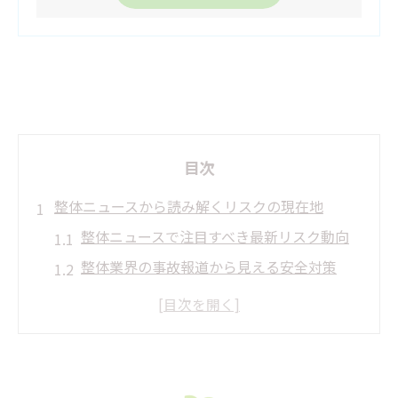
目次
整体ニュースから読み解くリスクの現在地
整体ニュースで注目すべき最新リスク動向
整体業界の事故報道から見える安全対策
整体に関するやめたほうがいい理由の真実
整体ニュースが警鐘を鳴らすトラブル事例
整体のNGワードに潜むリスクを解説
施術時の服装マナーと整体の安心感とは