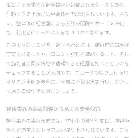
整体で避けたいトラブル事例と対策を考察
傷といった重大な健康被害が報告されたケースもあり、
整体の事故ニュースから学ぶ避けるべき行
信頼できる院選びの重要性が再認識されています。さら
動
に、整体院の経営難による突然の閉院やサービス停止
も、利用者にとっては大きなリスクとなります。
整体でのトラブル事例とその対策ポイント
整体施術で説明不足が招く問題の実態
このようなリスクを回避するためには、施術前の説明が
整体トラブル防止に役立つ注意事項まとめ
丁寧であることや、口コミ・評判を確認すること、そし
て施術者が国家資格や信頼できる経歴を持つかどうかを
整体のリスクを減らすための相談ポイント
チェックすることが大切です。ニュースで取り上げられ
安心して整体を受けるための服装選びガイド
るリスク事例を参考に、事前に情報収集を行い、安心し
整体施術で恥ずかしくない服装の選び方
て通える整体院を選びましょう。
整体で下着やブラジャーを外す基準を解説
整体の服装と施術内容の関係性を知る
整体業界の事故報道から見える安全対策
整体で安心できる服装のポイントと理由
整体業界の事故報道では、施術中の骨折や脱臼、神経障
整体院で服装に困らない事前準備ガイド
害などの重大なトラブルが取り上げられています。こう
業界最新ニュースで知る整体院の選び方