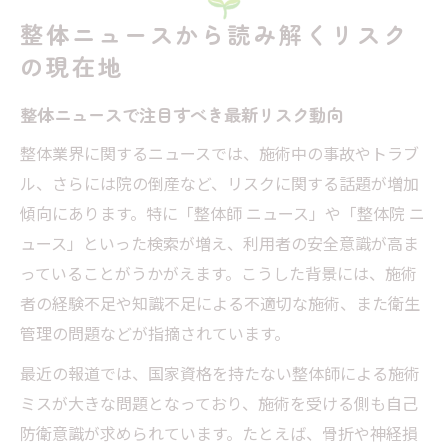
整体施術時の正しい服装選びとマナー解説
整体ニュースから読み解くリスク
整体のブラジャー問題と安心できる対応法
の現在地
整体でスカートや下着はどうすべきか徹底
整体ニュースで注目すべき最新リスク動向
解説
整体業界に関するニュースでは、施術中の事故やトラブ
整体の服装で注意したいNG例とマナー
ル、さらには院の倒産など、リスクに関する話題が増加
整体を安心して受けるための服装の工夫
傾向にあります。特に「整体師 ニュース」や「整体院 ニ
業界の倒産動向に見る整体の現実と課題
ュース」といった検索が増え、利用者の安全意識が高ま
整体業界ニュースで知る倒産の背景と現状
っていることがうかがえます。こうした背景には、施術
整体院が潰れる理由をニュースで読み解く
者の経験不足や知識不足による不適切な施術、また衛生
整体院経営の課題と倒産事例の共通点
管理の問題などが指摘されています。
整体業界の競争激化と生き残り戦略を考察
最近の報道では、国家資格を持たない整体師による施術
整体師の資格や経営安定性に関する最新情
ミスが大きな問題となっており、施術を受ける側も自己
報
防衛意識が求められています。たとえば、骨折や神経損