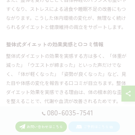
すくなり、ストレスによる過食や睡眠不足の改善にもつ
ながります。こうした体内環境の変化が、無理なく続け
られるダイエットと健康維持の両立をサポートします。
整体式ダイエットの効果実感と口コミ情報
整体式ダイエットの効果を実感する方は多く、「体重が
減った」「ウエストが締まった」といった声だけでな
く、「体が軽くなった」「姿勢が良くなった」など、見
た目や体感の変化を報告する口コミが目立ちます。整体
ダイエット効果を実感できる理由は、体の根本的な歪み
を整えることで、代謝や血流が改善されるためです。
080-6035-7541
口コミ情報によると、食事制限や運動に比べ、無理なく
続けられることや、肩こり・腰痛などの不調も同時に改
お問い合わせはこちら
ご予約はこちら
善できる点が高く評価されています。また、リバウンド