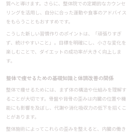
質へと導けます。さらに、整体院での定期的なカウンセ
整体施術で叶える美と健康のアップデート
リングを活用し、自分に合った運動や食事のアドバイス
整体ダイエットで美と健康を同時に手に入
をもらうこともおすすめです。
れる方法
こうした新しい習慣作りのポイントは、「頑張りすぎ
整体で体質改善しながらダイエットするポ
ず、続けやすいこと」。目標を明確にし、小さな変化を
イント
楽しむことで、ダイエットの成功率が大きく向上しま
整体施術による美容効果とダイエットの関
す。
係性
健康的に痩せる整体ダイエット体験談を紹
整体で痩せるための基礎知識と体調改善の関係
介
整体で痩せるためには、まず体の構造や仕組みを理解す
整体ダイエットの持続性と生活への取り入
ることが大切です。骨盤や背骨の歪みは内臓の位置や機
れ方
能にも影響を及ぼし、代謝や消化吸収力の低下を招くこ
とがあります。
整体施術によってこれらの歪みを整えると、内臓の働き