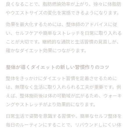
良くなることで、脂肪燃焼効率が上がり、徐々に体脂肪
整体施術で姿勢改善しやすいポイントを解
やウエストサイズの変化を実感できるようになります。
説
効果を最大化するためには、整体師のアドバイスに従
ダイエット成功者の整体姿勢改善の体験談
い、セルフケアや簡単なストレッチを日常に取り入れる
肩こりや冷えも同時にケアする整体式ダイエッ
ことが大切です。継続的な通院と生活習慣の見直しが、
ト
確かなダイエット効果につながります。
整体ダイエットで肩こり冷えを同時に改善
する方法
整体が導くダイエットの新しい習慣作りのコツ
整体が体の不調をケアしダイエットに役立
整体をきっかけにダイエット習慣を定着させるために
つ理由
は、無理なく生活に取り入れられる工夫が重要です。例
整体式ダイエットの効果実感と口コミ情報
えば、整体施術後は体の可動域が広がるため、ウォーキ
肩こりや冷えを整体でケアする頻度とポイ
ングやストレッチがより効果的になります。
ント
日常生活で姿勢を意識する習慣や、簡単なセルフ整体を
整体ダイエットで全身の巡りを整えるメリ
毎日のルーティンにすることで、リバウンドしにくい体
ット