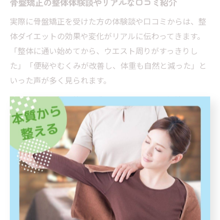
骨盤矯正の整体体験談やリアルな口コミ紹介
実際に骨盤矯正を受けた方の体験談や口コミからは、整
体ダイエットの効果や変化がリアルに伝わってきます。
「整体に通い始めてから、ウエスト周りがすっきりし
た」「便秘やむくみが改善し、体重も自然と減った」と
いった声が多く見られます。
一方で、「最初は効果を感じにくかったが、継続するこ
とで徐々に体調や見た目に変化が現れた」という意見も
あります。これは、整体によるダイエットが即効性だけ
でなく、長期間かけて体質改善を図るプロセスであるこ
とを示しています。
口コミや体験談を参考にする際は、自分の体質や生活ス
タイルと照らし合わせて判断することが大切です。ま
た、信頼できる施術者のもとで継続的なケアを受けるこ