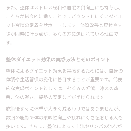
整体で叶える食事制限不要のダイエット法
また、整体はストレス緩和や睡眠の質向上にも寄与し、
整体ダイエットの効果と食生活サポートの
これらが総合的に働くことでリバウンドしにくいダイエ
実際
ット習慣の定着をサポートします。体質改善と痩せやす
さが同時に叶う点が、多くの方に選ばれている理由で
無理な制限をせず整体で痩せる仕組みを解
す。
説
整体ダイエットと食事管理の理想的なバラ
整体ダイエット効果の実感方法とそのポイント
ンス
整体によるダイエット効果を実感するためには、自身の
整体による痩せた体験談と食生活の変化
体調や生活習慣の変化に着目することが重要です。代表
姿勢改善が導くダイエット成功の秘訣とは
的な実感ポイントとしては、むくみの軽減、冷えの改
整体で姿勢を整えダイエット効果を高める
善、体の軽さ、姿勢の安定などが挙げられます。
方法
施術後すぐに体重が大きく減るわけではありませんが、
整体ダイエットと姿勢の密接な関係性につ
数回の施術で体の柔軟性向上や疲れにくさを感じる人も
いて
多いです。さらに、整体によって血流やリンパの流れが
美しい姿勢が整体ダイエットに与える影響