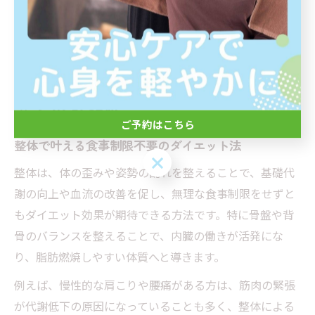
とが、成功への近道となります。
食事制限に頼らない整体×ダイエ
ットの可能性
ご予約はこちら
整体で叶える食事制限不要のダイエット法
ご予約はこちら
整体は、体の歪みや姿勢の乱れを整えることで、基礎代
謝の向上や血流の改善を促し、無理な食事制限をせずと
もダイエット効果が期待できる方法です。特に骨盤や背
骨のバランスを整えることで、内臓の働きが活発にな
り、脂肪燃焼しやすい体質へと導きます。
例えば、慢性的な肩こりや腰痛がある方は、筋肉の緊張
が代謝低下の原因になっていることも多く、整体による