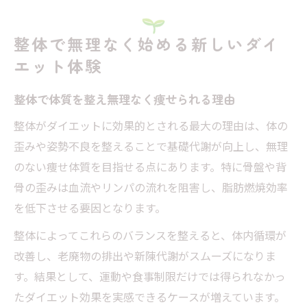
整体で痩せるための基礎知識と体調改善の
関係
整体で無理なく始める新しいダイ
整体ダイエットの口コミからわかる成功例
エット体験
骨盤矯正で痩せやすい体質を目指す整体の力
整体による骨盤矯正が痩せ体質を作る仕組
整体で体質を整え無理なく痩せられる理由
み
整体がダイエットに効果的とされる最大の理由は、体の
整体ダイエット効果と骨盤のバランスの重
歪みや姿勢不良を整えることで基礎代謝が向上し、無理
要性
のない痩せ体質を目指せる点にあります。特に骨盤や背
骨盤矯正で得られるダイエット整体のメリ
骨の歪みは血流やリンパの流れを阻害し、脂肪燃焼効率
ット
を低下させる要因となります。
整体で骨盤を整える際の頻度と通院の目安
整体によってこれらのバランスを整えると、体内循環が
骨盤矯正の整体体験談やリアルな口コミ紹
改善し、老廃物の排出や新陳代謝がスムーズになりま
介
す。結果として、運動や食事制限だけでは得られなかっ
食事制限に頼らない整体×ダイエットの可能性
たダイエット効果を実感できるケースが増えています。