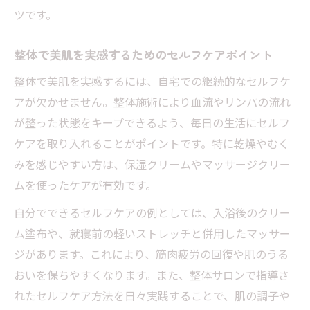
ツです。
い方
化粧崩れを防ぐ整体とクリームの上手な使
整体で美肌を実感するためのセルフケアポイント
い分け
整体で美肌を実感するには、自宅での継続的なセルフケ
むくみ解消に注目のマッサージクリーム活用術
アが欠かせません。整体施術により血流やリンパの流れ
整体とマッサージクリームで足のむくみを
が整った状態をキープできるよう、毎日の生活にセルフ
ケアする方法
ケアを取り入れることがポイントです。特に乾燥やむく
ドラッグストアで選ぶ整体向け足用クリー
みを感じやすい方は、保湿クリームやマッサージクリー
ム活用術
ムを使ったケアが有効です。
整体と併用できるプチプラマッサージクリ
自分でできるセルフケアの例としては、入浴後のクリー
ームの魅力
ム塗布や、就寝前の軽いストレッチと併用したマッサー
むくみ対策に最適な整体とクリームのセル
ジがあります。これにより、筋肉疲労の回復や肌のうる
フマッサージ法
おいを保ちやすくなります。また、整体サロンで指導さ
整体師推奨のマッサージクリームでむくみ
れたセルフケア方法を日々実践することで、肌の調子や
を撃退