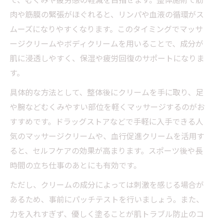
筋肉がほぐれるクリームの選び方と使い方
肉や筋膜の緊張がほぐれると、リンパや血液の循環がス
整体におすすめのマッサージクリームで得
ムーズになりやすくなります。このタイミングでマッサ
られる効果
ージクリームやボディクリームを用いることで、成分が
マッサージクリームで筋肉疲労回復を実感
肌に浸透しやすく、保湿や疲労回復のサポートになりま
する方法
す。
スポーツ後の整体とクリームケア活用術
具体的な方法として、整体後にクリームを手に取り、足
整体後の化粧事情と賢い保湿アプローチ
や腕などむくみやすい部位を軽くマッサージするのがお
整体後に化粧をする際の肌ケアとクリーム
すすめです。ドラッグストアなどで手軽に入手できる人
活用法
気のマッサージクリームや、血行促進クリームを活用す
ると、セルフケアの効果が高まります。スポーツ後や長
整体と保湿クリームの併用が化粧乗りを変
時間の立ち仕事のあとにも有効です。
える理由
化粧したまま整体へ行くときのクリーム選
ただし、クリームの成分によっては刺激を感じる場合が
びのコツ
あるため、事前にパッチテストを行いましょう。また、
力を入れすぎず、優しく塗ることが肌トラブル防止のコ
整体施術後の肌に最適な保湿クリームの使