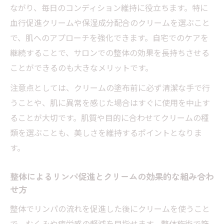
マッサージクリームランキングから学ぶ選
ながり、毎日のコンディション維持に役立ちます。特に
び方
血行促進クリームや保湿成分配合のクリームを選ぶこと
乾燥対策は整体×保湿クリームで差がつく
で、肌へのアプローチを強化できます。自宅でのケアを
継続することで、サロンでの整体の効果を長持ちさせる
整体と保湿クリームの併用で乾燥肌をケア
ことができるのも大きなメリットです。
する方法
整体後の肌乾燥を防ぐためのクリーム活用
注意点としては、クリームの塗布前に必ず清潔な手で行
ポイント
うことや、肌に異常を感じた場合はすぐに使用を中止す
ることが大切です。肌質や目的に合わせてクリームの種
乾燥による肌トラブルを整体とクリームで
類を選ぶことも、美しさを維持するポイントとなりま
防ぐコツ
す。
整体施術後の保湿ケアが日常に与える効果
整体と相性の良い保湿クリームの特徴とは
整体によるリンパ促進とクリームの効果的な組み合わ
クリームケアで筋肉のこりを和らげる方法
せ方
整体とクリームケアで筋肉のこりをほぐす
整体でリンパの流れを促進した後にクリームを使うこと
コツ
で、むくみや疲労感の軽減を目指せます。整体施術で筋