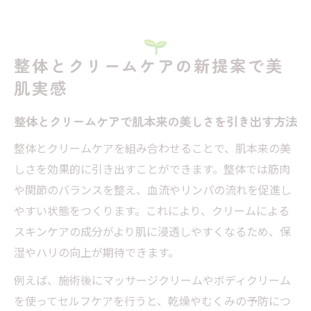
整体で美肌を実感するためのセルフケアポ
イント
クリームケアが整体の施術後に与える肌へ
整体とクリームケアの新提案で美
のメリット
肌実感
整体の技術とクリーム選びが美肌へ導く理
由
整体とクリームケアで肌本来の美しさを引き出す方法
セルフケアに最適なクリーム選び徹底解説
整体とクリームケアを組み合わせることで、肌本来の美
整体に最適なボディクリームの選び方とポ
しさを効果的に引き出すことができます。整体では筋肉
イント
や関節のバランスを整え、血流やリンパの流れを促進し
筋肉疲労回復に役立つ人気クリームを徹底
やすい状態をつくります。これにより、クリームによる
比較
スキンケアの成分がより肌に浸透しやすくなるため、保
整体効果を高める保湿クリームの活用術
湿やハリの向上が期待できます。
敏感肌向けクリームと整体ケアの相性を解
例えば、施術後にマッサージクリームやボディクリーム
説
を使ってセルフケアを行うと、乾燥やむくみの予防につ