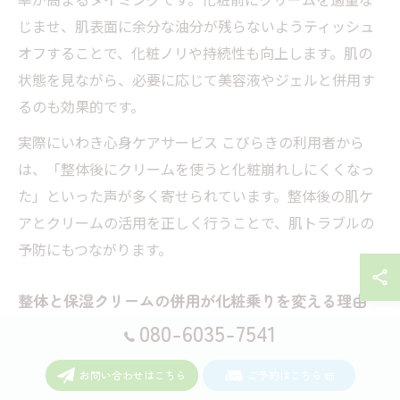
じませ、肌表面に余分な油分が残らないようティッシュ
オフすることで、化粧ノリや持続性も向上します。肌の
状態を見ながら、必要に応じて美容液やジェルと併用す
るのも効果的です。
実際にいわき心身ケアサービス こびらきの利用者から
は、「整体後にクリームを使うと化粧崩れしにくくなっ
た」といった声が多く寄せられています。整体後の肌ケ
アとクリームの活用を正しく行うことで、肌トラブルの
予防にもつながります。
整体と保湿クリームの併用が化粧乗りを変える理由
080-6035-7541
整体で筋肉やリンパの流れが整うと、老廃物の排出や血
流促進がスムーズになり、肌の代謝も活発になります。
お問い合わせはこちら
ご予約はこちら
これに保湿クリームを併用することで、肌表面のうるお