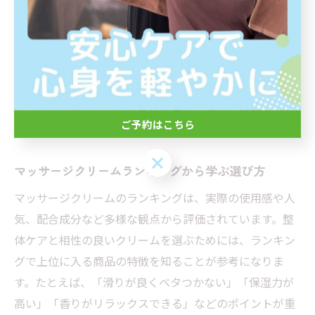
ませることが大切です。
万が一、クリーム使用後に違和感や刺激を感じた場合
は、すぐに使用を中止し、必要に応じて専門家に相談し
ましょう。敏感肌でも安心して整体ケアを続けるために
は、日頃から自分の肌状態を観察し、適切な商品選びと
ご予約はこちら
使い方を心がけることが重要です。
ご予約はこちら
マッサージクリームランキングから学ぶ選び方
マッサージクリームのランキングは、実際の使用感や人
気、配合成分など多様な観点から評価されています。整
体ケアと相性の良いクリームを選ぶためには、ランキン
グで上位に入る商品の特徴を知ることが参考になりま
す。たとえば、「滑りが良くベタつかない」「保湿力が
高い」「香りがリラックスできる」などのポイントが重