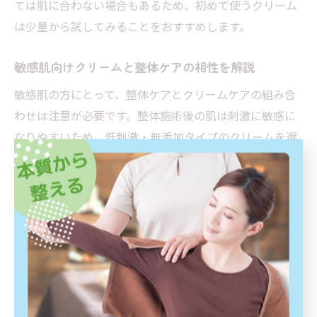
ては肌に合わない場合もあるため、初めて使うクリーム
は少量から試してみることをおすすめします。
敏感肌向けクリームと整体ケアの相性を解説
敏感肌の方にとって、整体ケアとクリームケアの組み合
わせは注意が必要です。整体施術後の肌は刺激に敏感に
なりやすいため、低刺激・無添加タイプのクリームを選
ぶことが基本となります。アルコールや香料、着色料な
どが含まれていない商品を選ぶことで、肌トラブルのリ
スクを抑えられます。
実際に整体サロンでは、敏感肌の方から「施術後に赤み
やかゆみが出やすい」という相談が多く寄せられていま
す。その場合、皮膚科医推奨のクリームや、セラミドな
どバリア機能を高める成分が配合されたものが推奨され
ます。クリームを塗る際は、強くこすらず、優しくなじ