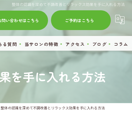
整体の認識を深めて不調改善とリラックス効果を手に入れる方法
お問い合わせはこちら
ご予約はこちら
ある質問
当サロンの特徴
アクセス
ブログ
コラム
肩こり
果を手に入れる方法
腰痛
膝痛
首
整体の認識を深めて不調改善とリラックス効果を手に入れる方法
自律神経