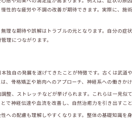
安心感や効果への満足度が高まります。例えば、症状の原
整体師の資格や技術は信頼性に直結する
、慢性的な疲労や不調の改善が期待できます。実際に、施
プライバシー重視の整体院選びで安心感アップ
整体施術時の服装選びやマナーも大切な要素
、無理な期待や誤解はトラブルの元となります。自分の症
口コミや体験談で整体院の対応をチェック
康管理につながります。
リラクゼーションに役立つ整体の活用法
整体で得られるリラクゼーション効果の魅力
整体とリラクゼーションの違いを正しく認識
日本独自の発展を遂げてきたことが特徴です。古くは武道
バランスを整える整体で日常のストレス軽減
には、骨格矯正や筋肉へのアプローチ、神経系への働きか
整体を活かしたセルフケアの実践方法
肉調整、ストレッチなどが挙げられます。これらは一見似
整体を受けるタイミングとリフレッシュ効果
ことで神経伝達や血流を改善し、自然治癒力を引き出すこ
整体施術の流れと初めての体験アドバイス
初めての整体で知っておきたい施術の流れ
全性への配慮も理解しやすくなります。整体の基礎知識を
。
整体前後の注意点と安心して受けるための認識