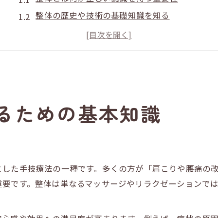
整体の歴史や技術の基礎知識を知る
整体と他手技療法との違いを理解しよう
整体技術や資格取得の現状を徹底解説
整体を名乗るために必要な認識と心構え
心身の変化を実感できる整体の効果とは
整体による体の不調改善と変化の特徴
るための基本知識
整体施術で得られる心身のリラックス効果
神経整体など多様な整体技術の効果比較
整体で現れる好転反応とその認識の大切さ
とした手技療法の一種です。多くの方が「肩こりや腰痛の
整体の効果を持続させる生活習慣のポイント
重要です。整体は単なるマッサージやリラクゼーションで
女性が安心できる整体選びのポイント
。
女性に合った整体院の選び方と認識のコツ