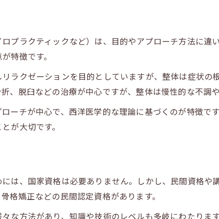
整体施術中のマナーやNGワードの理解が大事
う
整体体験でよくある疑問と対応方法を紹介
整体師とのコミュニケーションで納得の体験を
イロプラクティックなど）は、目的やアプローチ方法に違
点が特徴です。
不調改善への近道となる整体の認識法
整体の認識が根本的な不調改善の鍵になる
しリラクゼーションを目的としていますが、整体は症状の
自身の体質や悩みに合う整体の見極め方
骨折、脱臼などの治療が中心ですが、整体は慢性的な不調
整体施術を継続するメリットと認識の重要性
プローチが中心で、西洋医学的な理論に基づくのが特徴で
整体で期待できる改善効果を正しく知ろう
ことが大切です。
ご予約はこちら
ご予約はこちら
不調サインを整体の観点から認識して対策
めには、国家資格は必要ありません。しかし、民間資格や
、骨格矯正などの民間認定資格があります。
様々な方法があり、知識や技術のレベルも多岐にわたりま