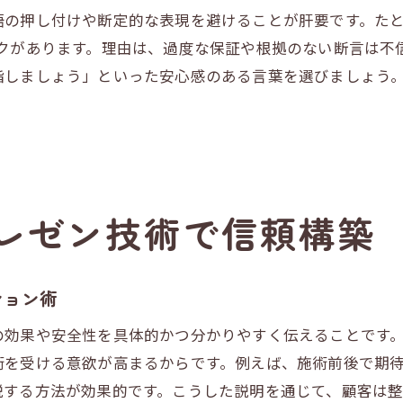
整体年収アップに繋がるプレゼンテーション
語の押し付けや断定的な表現を避けることが肝要です。た
整体師独立のための納得感ある自己PR法
スクがあります。理由は、過度な保証や根拠のない断言は不
整体業界で選ばれるための説明力強化ポイント
指しましょう」といった安心感のある言葉を選びましょう
利益向上に繋がる整体プレゼンの工夫
整体利益向上のための説明力強化テクニック
整体師が実践する納得感を生む提案の仕方
整体のメリットを伝えるプレゼンの工夫
レゼン技術で信頼構築
整体団体の知見を取り入れた利益提案方法
整体施術と経営を両立させる説明の考え方
整体セラピスト独学で学ぶ利益アップ術
ション術
顧客満足度が上がる説明と納得のポイント
の効果や安全性を具体的かつ分かりやすく伝えることです
整体説明で顧客満足度を高める実践術
術を受ける意欲が高まるからです。例えば、施術前後で期
整体の納得を生む分かりやすい説明ポイント
説する方法が効果的です。こうした説明を通じて、顧客は