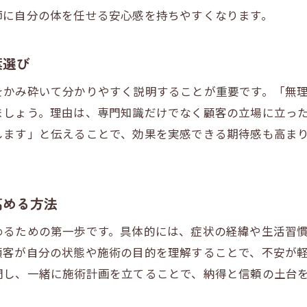
師に自分の体を任せる安心感を持ちやすくなります。
整体師が実践したい説明力アップ法とは
整体施術の流れを分かりやすく伝える技術
葉選び
整体師の働き方に合わせた説明力向上のコツ
をかみ砕いて分かりやすく説明することが重要です。「無
整体説明で使える事例と具体的トーク例
ましょう。理由は、専門知識だけでなく顧客の立場に立っ
整体セラピスト独学でも学べる説明の工夫
します」と伝えることで、効果を実感できる期待感も高ま
整体のリピート率を高める納得の伝え方
整体師が気をつけたい誤解されやすい表現
施術前後のコミュニケーションが生む安心
高める方法
整体施術前のヒアリングで顧客安心を実現
めるための第一歩です。具体的には、症状の経緯や生活習
整体後のフォローで信頼関係を深める対応法
顧客が自分の状態や施術の目的を理解することで、不安が
整体で何を話せばよいか迷わない会話術
問し、一緒に施術計画を立てることで、納得と信頼の土台
整体セラピストが実践する安心対話の工夫