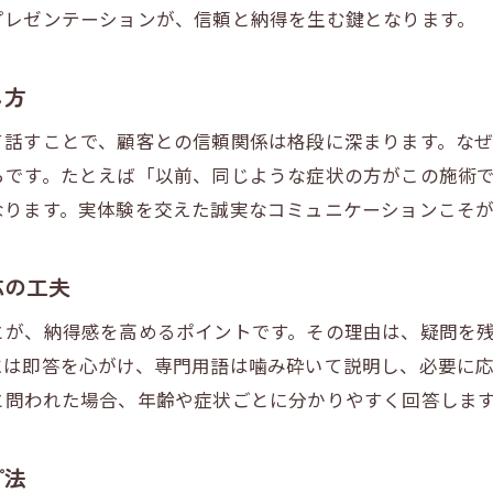
プレゼンテーションが、信頼と納得を生む鍵となります。
整体施術前後の対応で信頼と満足度を向上
整体師の言葉選びで顧客の心を掴む方法
し方
整体セラピストが選ぶ満足度向上の説明術
整体に求められる説明力と納得の極意
て話すことで、顧客との信頼関係は格段に深まります。な
らです。たとえば「以前、同じような症状の方がこの施術
なります。実体験を交えた誠実なコミュニケーションこそ
応の工夫
とが、納得感を高めるポイントです。その理由は、疑問を
には即答を心がけ、専門用語は噛み砕いて説明し、必要に
と問われた場合、年齢や症状ごとに分かりやすく回答しま
プ法