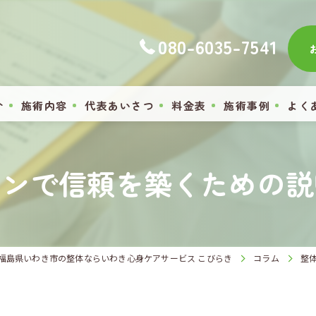
080-6035-7541
介
施術内容
代表あいさつ
料金表
施術事例
よく
ョンで信頼を築くための説
福島県いわき市の整体ならいわき心身ケアサービス こびらき
コラム
整