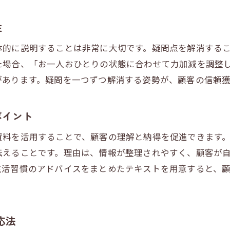
整体説明とアフターケアで安心感を持続
整体施術後の疑問にも丁寧に応える大切さ
性
整体の将来性を伝える効果的な話し方
体的に説明することは非常に大切です。疑問点を解消する
整体師の将来性を伝える信頼の説明方法
た場合、「お一人おひとりの状態に合わせて力加減を調整
整体の年収や独立の可能性を分かりやすく解説
があります。疑問を一つずつ解消する姿勢が、顧客の信頼
整体業界の動向を盛り込んだ将来性の伝え方
整体セラピスト独学で広がるキャリア展望
ポイント
整体団体や業界の最新情報を活かす説明力
資料を活用することで、顧客の理解と納得を促進できます
ご予約はこちら
ご予約はこちら
整体師の働き方改革を提案する話し方の工夫
伝えることです。理由は、情報が整理されやすく、顧客が
独立を目指す整体師必見のプレゼンスキル
生活習慣のアドバイスをまとめたテキストを用意すると、
整体独立に向けたプレゼンで信頼を勝ち取る術
整体師利益アップを目指すプレゼンの工夫
整体師の独立体験談を活かす効果的な説明法
応法