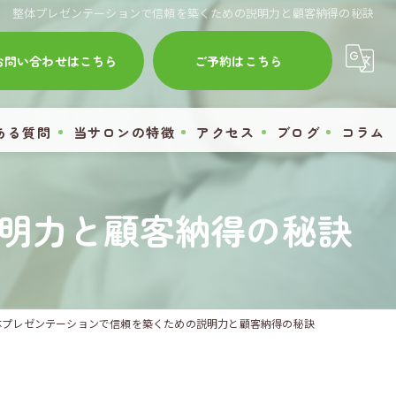
整体プレゼンテーションで信頼を築くための説明力と顧客納得の秘訣
お問い合わせはこちら
ご予約はこちら
ある質問
当サロンの特徴
アクセス
ブログ
コラム
肩こり
明力と顧客納得の秘訣
腰痛
膝痛
首
体プレゼンテーションで信頼を築くための説明力と顧客納得の秘訣
自律神経