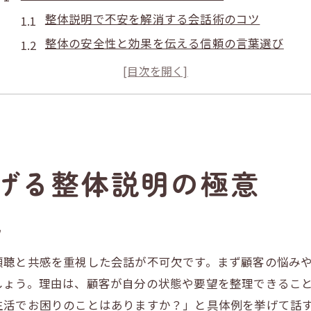
整体説明で不安を解消する会話術のコツ
整体の安全性と効果を伝える信頼の言葉選び
整体施術前カウンセリングで安心感を高める方法
整体の疑問に応える丁寧な説明の重要性
整体のテキスト活用で納得を引き出すポイント
整体師が避けるべきNGワードと安心対応法
納得感を高めるプレゼン技術で信頼構築
げる整体説明の極意
整体の効果を納得に導くプレゼンテーション術
整体師の実体験を交えた信頼構築の話し方
ツ
整体のプレゼンで納得感を生む質問対応の工夫
傾聴と共感を重視した会話が不可欠です。まず顧客の悩み
整体団体の知見を活かした信頼力アップ法
しょう。理由は、顧客が自分の状態や要望を整理できるこ
整体のプレゼン教材選びで説明力を強化
生活でお困りのことはありますか？」と具体例を挙げて話
整体説明に必要な誠実な情報提供のポイント